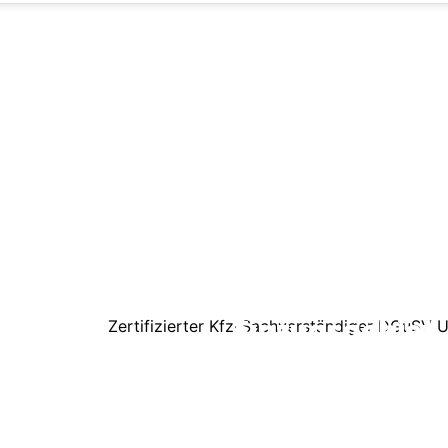
ntakt
Leistungen
520 718 72 76
Kfz Unfallgutachten
fo@gutachterweinreich.de
Kfz Schadengutachten
mpweg 4, 30823 Garbsen
Kfz Kurzgutachten
stagram
Schadengutachten Wohnm
cebook
Kfz Fahrzeugbewertung
Einzugsgebiet
Garbsen
Hannover
Langenhagen