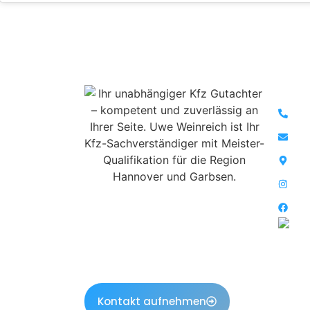
Ko
01
in
Ka
In
Kfz-Meister Expertise für Ihr Recht:
Fa
Ihr unabhängiger Kfz
Sachverständiger in Garbsen und der
gesamten Region Hannover.
Professionell, gerichtsfest und
immer auf Ihrer Seite.
Kontakt aufnehmen