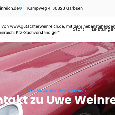
nreich.de
Kampweg 4, 30823 Garbsen
Start
Leistunge
Kfz Gutachter Uwe Weinreich
takt zu Uwe Weinr