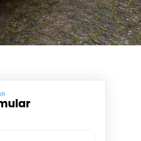
ch
mular