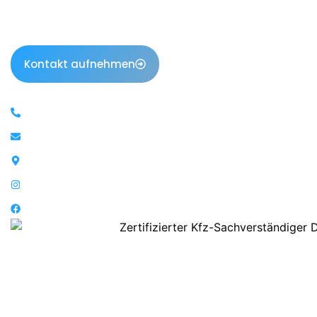
Sachverständiger in Garbsen und der gesamten Region
Hannover. Professionell, gerichtsfest und immer auf Ihrer
Seite.
Kontakt aufnehmen
Kontakt
01520 718 72 76
info@gutachterweinreich.de
Kampweg 4, 30823 Garbsen
Instagram
Facebook
Leistungen
Kfz Unfallgutachten
Kfz Schadengutachten
Kfz Kurzgutachten