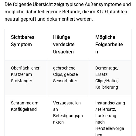
Die folgende Übersicht zeigt typische Außensymptome und
mögliche dahinterliegende Befunde, die im Kfz Gutachten
neutral geprüft und dokumentiert werden.
Sichtbares
Häufige
Mögliche
Symptom
verdeckte
Folgearbeite
Ursachen
n
Oberflächlicher
gebrochene
Demontage,
Kratzer am
Clips, gelöste
Ersatz
Stoßfänger
Sensorhalter
Clips/Halter,
Kalibrierung
Schramme am
Verzugsstellen
Instandsetzung
Kotflügelrand
an
/Teilersatz,
Befestigungspu
Lackierung
nkten
nach
Herstellervorga
ben