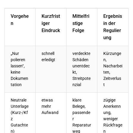
Vorgehe
Kurzfrist
Mittelfri
Ergebnis
n
iger
stige
in der
Eindruck
Folge
Regulier
ung
„Nur
schnell
verdeckte
Kürzunge
polieren
erledigt
Schäden
n,
lassen“,
unentdec
Nacharbei
keine
kt,
ten,
Dokumen
Streitpote
Zeitverlus
tation
nzial
t
Neutrale
etwas
klare
zügige
Unterlage
mehr
Belege,
Anerkenn
(Kurz-/Kf
Aufwand
passende
ung,
z
r
weniger
Gutachte
Reparatur
Rückfrage
n)
weg
n