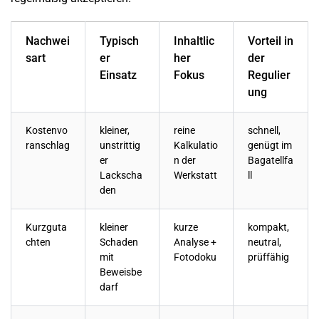
Nachwei
Typisch
Inhaltlic
Vorteil in
sart
er
her
der
Einsatz
Fokus
Regulier
ung
Kostenvo
kleiner,
reine
schnell,
ranschlag
unstrittig
Kalkulatio
genügt im
er
n der
Bagatellfa
Lackscha
Werkstatt
ll
den
Kurzguta
kleiner
kurze
kompakt,
chten
Schaden
Analyse +
neutral,
mit
Fotodoku
prüffähig
Beweisbe
darf