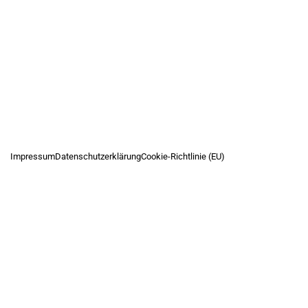
Impressum
Datenschutzerklärung
Cookie-Richtlinie (EU)
Umsetzung und Gestaltung durch Stegemann Media