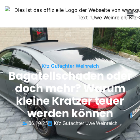
Kfz Gutachter Weinreich
Bagatellschaden oder
doch mehr? Warum
kleine Kratzer teuer
werden können
06.10.25
Kfz Gutachter Uwe Weinreich